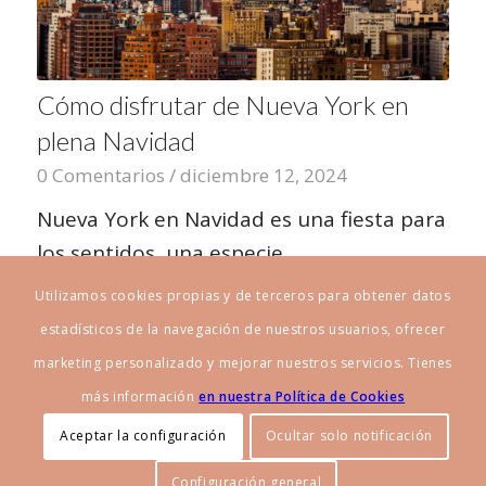
Cómo disfrutar de Nueva York en
plena Navidad
0 Comentarios
/
diciembre 12, 2024
Nueva York en Navidad es una fiesta para
los sentidos, una especie…
Utilizamos cookies propias y de terceros para obtener datos
estadísticos de la navegación de nuestros usuarios, ofrecer
marketing personalizado y mejorar nuestros servicios. Tienes
más información
en nuestra Política de Cookies
Aceptar la configuración
Ocultar solo notificación
© Copyright - MyFamilyTrip Blog - Desarrollo Web por
B2B activa
.
Configuración general