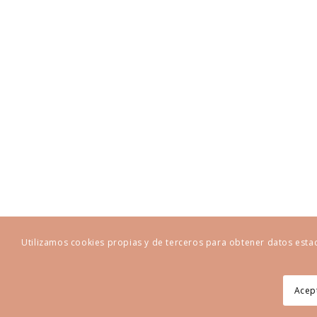
Utilizamos cookies propias y de terceros para obtener datos esta
Acept
© Copyright - MyFamilyTrip Blog - Desarrollo Web por
B2B activa
.