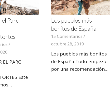
 el Parc
Los pueblos más
l
bonitos de España
tortes
15 Comentarios
/
octubre 28, 2019
rios
/
2020
Los pueblos más bonitos
de España Todo empezó
 EL PARC
por una recomendación…
L
TORTES Este
cimos…