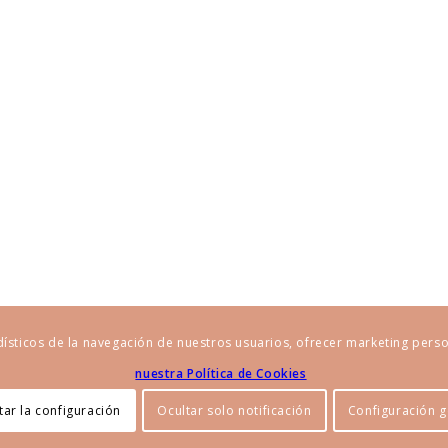
dísticos de la navegación de nuestros usuarios, ofrecer marketing pers
nuestra Política de Cookies
ar la configuración
Ocultar solo notificación
Configuración g
Política de privacidad
Política de Co