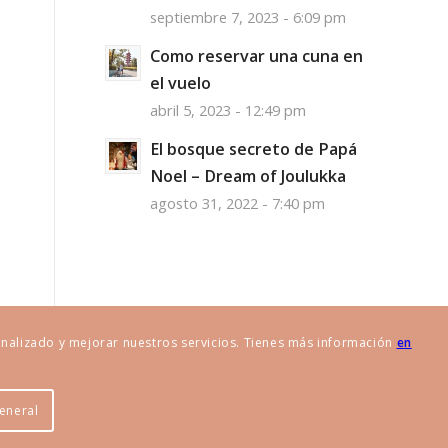
septiembre 7, 2023 - 6:09 pm
Como reservar una cuna en
el vuelo
abril 5, 2023 - 12:49 pm
El bosque secreto de Papá
Noel – Dream of Joulukka
agosto 31, 2022 - 7:40 pm
onalizado y mejorar nuestros servicios. Tienes más información
en
eneral
okies
Aviso legal
Contacto