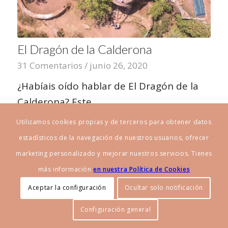
El Dragón de la Calderona
31 Comentarios
/
junio 26, 2020
¿Habíais oído hablar de El Dragón de la
Calderona? Este…
Utilizamos cookies propias y de terceros para obtener datos
estadísticos de la navegación de nuestros usuarios, ofrecer
marketing personalizado y mejorar nuestros servicios. Tienes
más información
en nuestra Política de Cookies
Aceptar la configuración
Ocultar solo notificación
© Copyright - MyFamilyTrip Blog - Desarrollo Web por
B2B activa
.
Configuración general
Política de privacidad
Política de Cookies
Aviso legal
Contacto