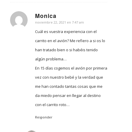
Monica
Dice:
noviembre 22, 2021 en 7:47 am
Cuál es vuestra experiencia con el
carrito en el avión? Me refiero a si os lo
han tratado bien o si habéis tenido
algún problema…
En 15 días cogemos el avión por primera
vez con nuestro bebé y la verdad que
me han contado tantas cosas que me
da miedo pensar en llegar al destino
con el carrito roto…
Responder