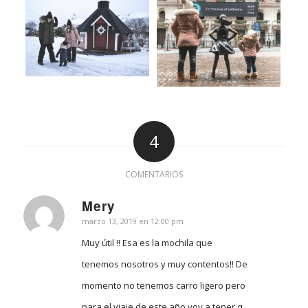
4
COMENTARIOS
Mery
Dice:
marzo 13, 2019 en 12:00 pm
Muy útil !! Esa es la mochila que
tenemos nosotros y muy contentos!! De
momento no tenemos carro ligero pero
para el viaje de este año voy a tener q